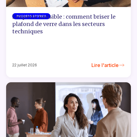
L’experte invisible : comment briser le
SUCCESS STORIES
plafond de verre dans les secteurs
techniques
Lire l'article
22 juillet 2026