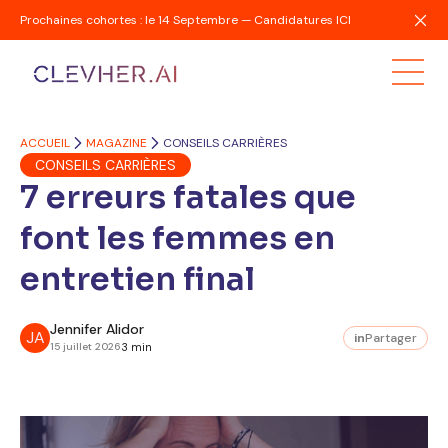
Prochaines cohortes : le 14 Septembre — Candidatures ICI
ACCUEIL
MAGAZINE
CONSEILS CARRIÈRES
CONSEILS CARRIÈRES
7 erreurs fatales que
font les femmes en
entretien final
Jennifer Alidor
JA
in
Partager
15 juillet 2026
3 min