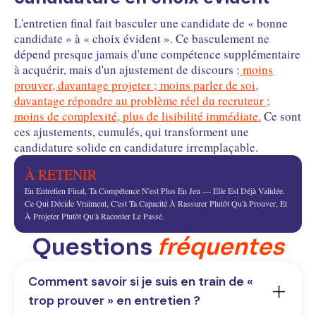
L'entretien final fait basculer une candidate de « bonne
candidate » à « choix évident ». Ce basculement ne
dépend presque jamais d'une compétence supplémentaire
à acquérir, mais d'un ajustement de discours :
moins
prouver, davantage projeter ; moins parler de soi,
davantage répondre au problème réel du recruteur ;
moins de complexité, plus de lisibilité immédiate.
Ce sont
ces ajustements, cumulés, qui transforment une
candidature solide en candidature irremplaçable.
À RETENIR
En Entretien Final, Ta Compétence N'est Plus En Jeu — Elle Est Déjà Validée.
Ce Qui Décide Vraiment, C'est Ta Capacité À Rassurer Plutôt Qu'à Prouver, Et
À Projeter Plutôt Qu'à Raconter Le Passé.
Questions
fréquentes
Comment savoir si je suis en train de « 
trop prouver » en entretien ?