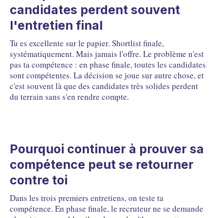
immédiatement lisible
candidates perdent souvent
05
Ce qu'il faut retenir pour transformer une bonne
l'entretien final
candidature en choix évident
FAQ
Questions fréquentes
Tu es excellente sur le papier. Shortlist finale,
systématiquement. Mais jamais l'offre. Le problème n'est
pas ta compétence : en phase finale, toutes les candidates
sont compétentes. La décision se joue sur autre chose, et
c'est souvent là que des candidates très solides perdent
du terrain sans s'en rendre compte.
Pourquoi continuer à prouver sa
compétence peut se retourner
contre toi
Dans les trois premiers entretiens, on teste ta
compétence. En phase finale, le recruteur ne se demande