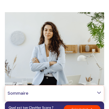
Sommaire
01
Le constat
02
Pourquoi c'est structurel
Quel est ton ClevHer Score ?