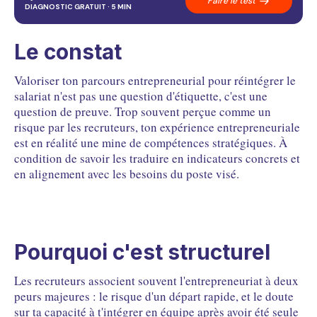
Faire le test
03
Les 3 clés pour valoriser ton parcours
DIAGNOSTIC GRATUIT · 5 MIN
04
L'IA comme levier
FAQ
Questions fréquentes
Le constat
Valoriser ton parcours entrepreneurial pour réintégrer le
salariat n'est pas une question d'étiquette, c'est une
question de preuve. Trop souvent perçue comme un
risque par les recruteurs, ton expérience entrepreneuriale
est en réalité une mine de compétences stratégiques. À
condition de savoir les traduire en indicateurs concrets et
en alignement avec les besoins du poste visé.
Pourquoi c'est structurel
Les recruteurs associent souvent l'entrepreneuriat à deux
peurs majeures : le risque d'un départ rapide, et le doute
sur ta capacité à t'intégrer en équipe après avoir été seule