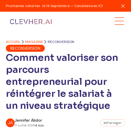
Prochaines cohortes : le 14 Septembre — Candidatures ICI
ACCUEIL
MAGAZINE
RECONVERSION
RECONVERSION
Comment valoriser son
parcours
entrepreneurial pour
réintégrer le salariat à
un niveau stratégique
Jennifer Alidor
JA
in
Partager
17 juillet 2026
4 min