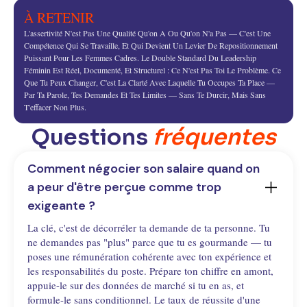
À RETENIR
L'assertivité N'est Pas Une Qualité Qu'on A Ou Qu'on N'a Pas — C'est Une
Compétence Qui Se Travaille, Et Qui Devient Un Levier De Repositionnement
Puissant Pour Les Femmes Cadres. Le Double Standard Du Leadership
Féminin Est Réel, Documenté, Et Structurel : Ce N'est Pas Toi Le Problème. Ce
Que Tu Peux Changer, C'est La Clarté Avec Laquelle Tu Occupes Ta Place —
Par Ta Parole, Tes Demandes Et Tes Limites — Sans Te Durcir, Mais Sans
T'effacer Non Plus.
Questions
fréquentes
Comment négocier son salaire quand on 
a peur d'être perçue comme trop 
exigeante ?
La clé, c'est de décorréler ta demande de ta personne. Tu
ne demandes pas "plus" parce que tu es gourmande — tu
poses une rémunération cohérente avec ton expérience et
les responsabilités du poste. Prépare ton chiffre en amont,
appuie-le sur des données de marché si tu en as, et
formule-le sans conditionnel. Le taux de réussite d'une