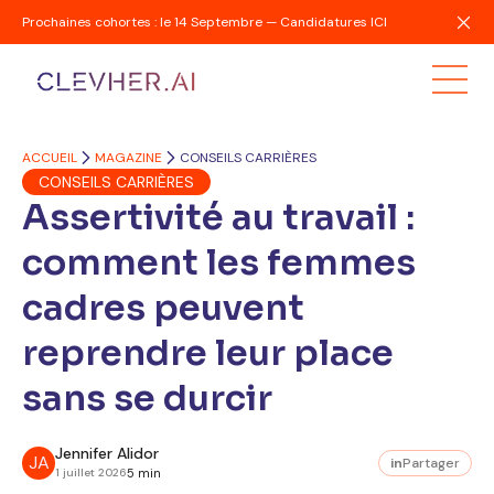
Prochaines cohortes : le 14 Septembre — Candidatures ICI
ACCUEIL
MAGAZINE
CONSEILS CARRIÈRES
CONSEILS CARRIÈRES
Assertivité au travail :
comment les femmes
cadres peuvent
reprendre leur place
sans se durcir
Jennifer Alidor
JA
in
Partager
1 juillet 2026
5 min