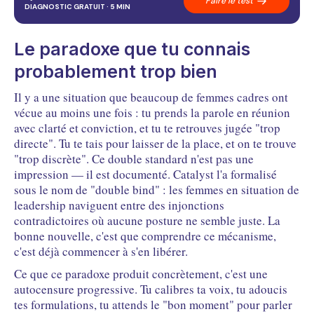
Faire le test
03
Pourquoi c'est structurellement difficile, pas une
DIAGNOSTIC GRATUIT · 5 MIN
question de caractère
04
Trois situations où l'assertivité change tout
05
Comment développer cette posture concrètement
Le paradoxe que tu connais
FAQ
Questions fréquentes
probablement trop bien
Il y a une situation que beaucoup de femmes cadres ont
vécue au moins une fois : tu prends la parole en réunion
avec clarté et conviction, et tu te retrouves jugée "trop
directe". Tu te tais pour laisser de la place, et on te trouve
"trop discrète". Ce double standard n'est pas une
impression — il est documenté. Catalyst l'a formalisé
sous le nom de "double bind" : les femmes en situation de
leadership naviguent entre des injonctions
contradictoires où aucune posture ne semble juste. La
bonne nouvelle, c'est que comprendre ce mécanisme,
c'est déjà commencer à s'en libérer.
Ce que ce paradoxe produit concrètement, c'est une
autocensure progressive. Tu calibres ta voix, tu adoucis
tes formulations, tu attends le "bon moment" pour parler