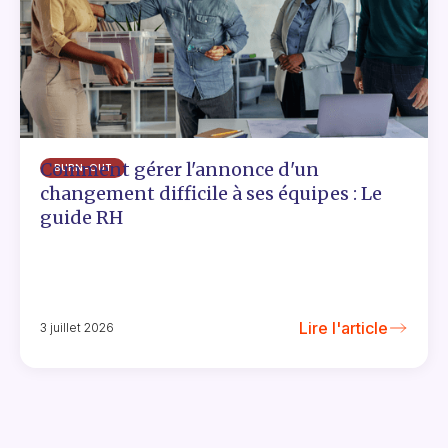
Comment gérer l'annonce d'un
BURN-OUT
changement difficile à ses équipes : Le
guide RH
Lire l'article
3 juillet 2026