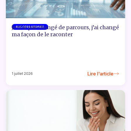
Je n’ai pas changé de parcours, j’ai changé
SUCCESS STORIES
ma façon de le raconter
Lire l'article
1 juillet 2026