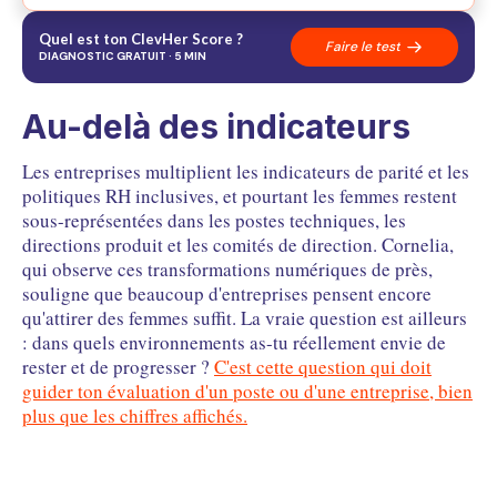
01
Au-delà des indicateurs
02
Pourquoi c'est structurel
Quel est ton ClevHer Score ?
Faire le test
03
Ce que ça change pour toi
DIAGNOSTIC GRATUIT · 5 MIN
04
La méthode concrète
05
L'IA comme point de vigilance et levier
FAQ
Questions fréquentes
Au-delà des indicateurs
Les entreprises multiplient les indicateurs de parité et les
politiques RH inclusives, et pourtant les femmes restent
sous-représentées dans les postes techniques, les
directions produit et les comités de direction. Cornelia,
qui observe ces transformations numériques de près,
souligne que beaucoup d'entreprises pensent encore
qu'attirer des femmes suffit. La vraie question est ailleurs
: dans quels environnements as-tu réellement envie de
rester et de progresser ?
C'est cette question qui doit
guider ton évaluation d'un poste ou d'une entreprise, bien
plus que les chiffres affichés.