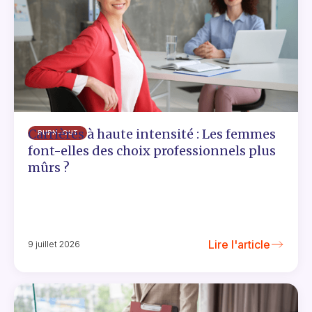
Carrières à haute intensité : Les femmes
BURN-OUT
font-elles des choix professionnels plus
mûrs ?
Lire l'article
9 juillet 2026