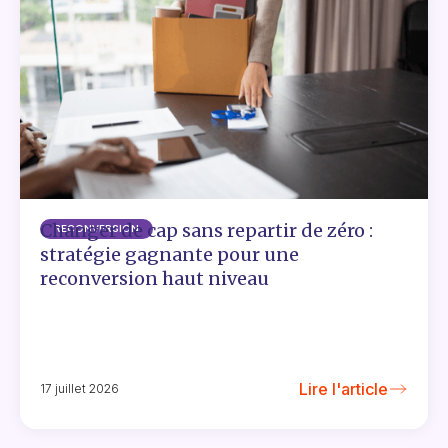
Changer de cap sans repartir de zéro :
RECONVERSION
stratégie gagnante pour une
reconversion haut niveau
Lire l'article
17 juillet 2026