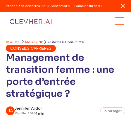
Prochaines cohortes : le 14 Septembre — Candidatures ICI
ACCUEIL
MAGAZINE
CONSEILS CARRIÈRES
CONSEILS CARRIÈRES
Management de
transition femme : une
porte d’entrée
stratégique ?
Jennifer Alidor
JA
in
Partager
15 juillet 2026
4 min