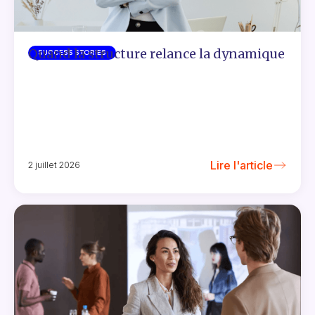
Quand la structure relance la dynamique
SUCCESS STORIES
Lire l'article
2 juillet 2026