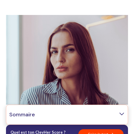
Sommaire
01
La bascule IA
02
Le risque féminin
Quel est ton ClevHer Score ?