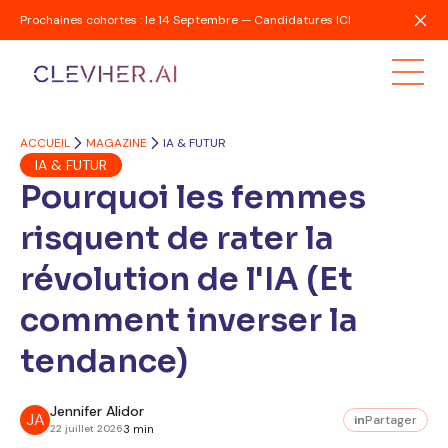
Prochaines cohortes : le 14 Septembre — Candidatures ICI
ACCUEIL
MAGAZINE
IA & FUTUR
IA & FUTUR
Pourquoi les femmes
risquent de rater la
révolution de l'IA (Et
comment inverser la
tendance)
Jennifer Alidor
JA
in
Partager
22 juillet 2026
3 min