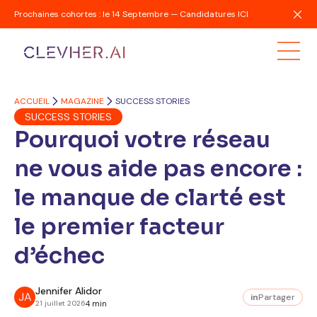
Prochaines cohortes : le 14 Septembre — Candidatures ICI
ACCUEIL
MAGAZINE
SUCCESS STORIES
SUCCESS STORIES
Pourquoi votre réseau
ne vous aide pas encore :
le manque de clarté est
le premier facteur
d’échec
Jennifer Alidor
JA
in
Partager
21 juillet 2026
4 min