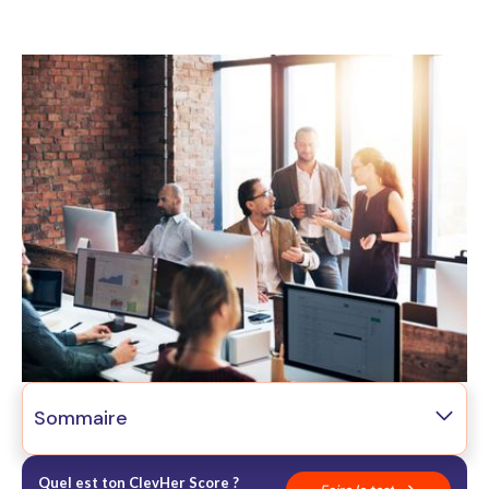
Sommaire
01
Le constat
02
Pourquoi c'est structurel
Quel est ton ClevHer Score ?