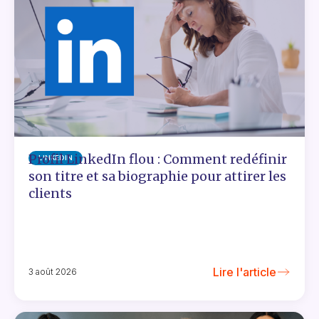
Profil LinkedIn flou : Comment redéfinir
LINKEDIN
son titre et sa biographie pour attirer les
clients
Lire l'article
3 août 2026