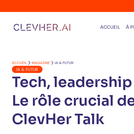
ACCUEIL
À 
ACCUEIL
MAGAZINE
IA & FUTUR
IA & FUTUR
Tech, leadership 
Le rôle crucial 
ClevHer Talk