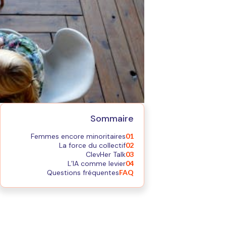
Sommaire
Femmes encore minoritaires
01
La force du collectif
02
ClevHer Talk
03
L’IA comme levier
04
Questions fréquentes
FAQ