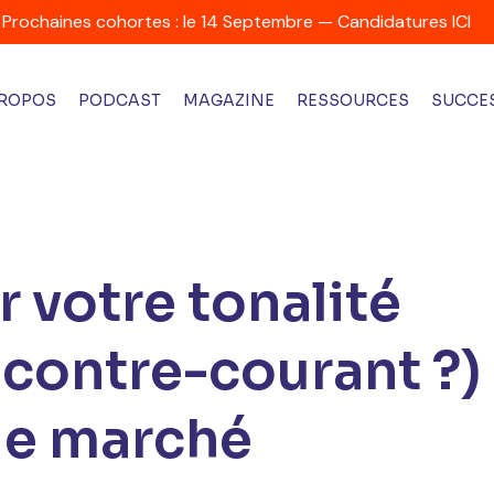
Prochaines cohortes : le 14 Septembre — Candidatures ICI
PROPOS
PODCAST
MAGAZINE
RESSOURCES
SUCCES
 votre tonalité
à contre-courant ?)
 le marché