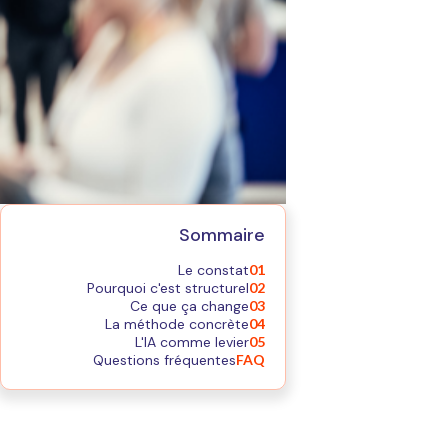
Sommaire
Le constat
01
Pourquoi c'est structurel
02
Ce que ça change
03
La méthode concrète
04
L'IA comme levier
05
Questions fréquentes
FAQ