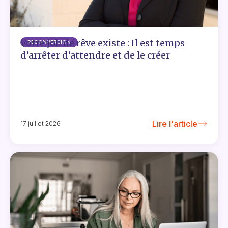
Votre job de rêve existe : Il est temps
RECONVERSION
d’arrêter d’attendre et de le créer
Lire l'article
17 juillet 2026