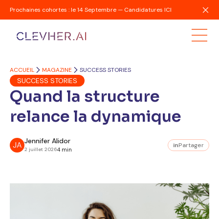
Prochaines cohortes : le 14 Septembre — Candidatures ICI
ACCUEIL
MAGAZINE
SUCCESS STORIES
SUCCESS STORIES
Quand la structure
relance la dynamique
Jennifer Alidor
JA
in
Partager
2 juillet 2026
4 min