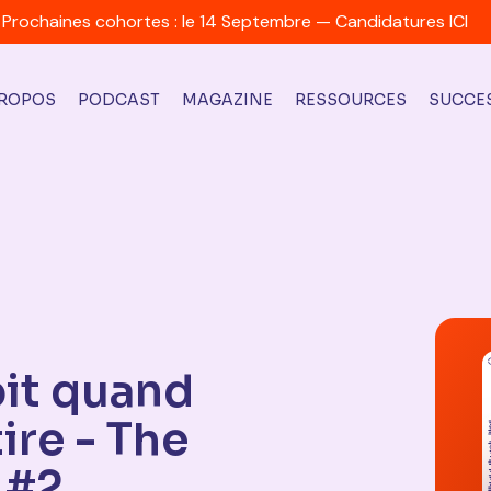
Prochaines cohortes : le 14 Septembre — Candidatures ICI
PROPOS
PODCAST
MAGAZINE
RESSOURCES
SUCCES
oit quand
ire - The
 #2