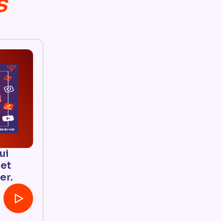
s
ui
 et
er.