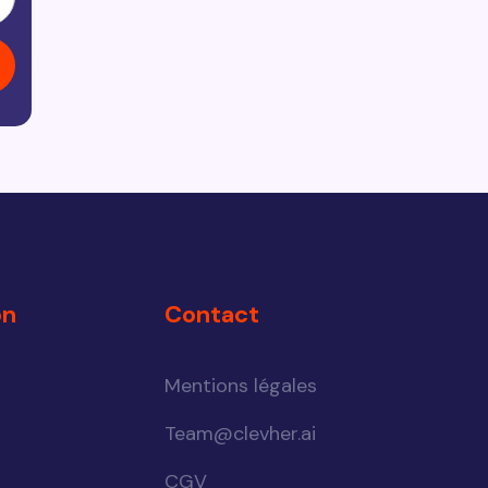
on
Contact
Mentions légales
Team@clevher.ai
CGV