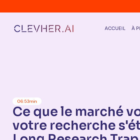
ACCUEIL
À 
06:53
min
Ce que le marché v
votre recherche s'ét
Long Research Trap