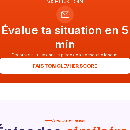
VA PLUS LOIN
Évalue ta situation en 5
min
Découvre si tu es dans le piège de la recherche longue.
FAIS TON CLEVHER SCORE
À écouter aussi