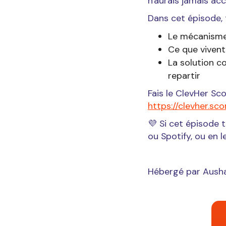
n'aurais jamais ac
Dans cet épisode,
Le mécanisme
Ce que vivent
La solution co
repartir
Fais le ClevHer Sco
https://clevher.sc
💜 Si cet épisode t
ou Spotify, ou en 
Hébergé par Ausha