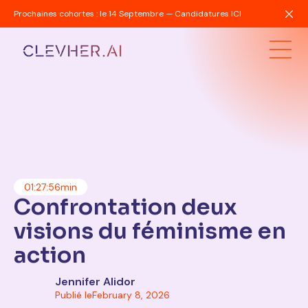
Prochaines cohortes : le 14 Septembre — Candidatures ICI
01:27:56
min
Confrontation deux
visions du féminisme en
action
Jennifer Alidor
Publié le
February 8, 2026