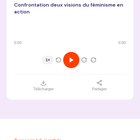
Confrontation deux visions du féminisme en
action
0:00
0:00
1×
10
10
30
Télécharger
Partager