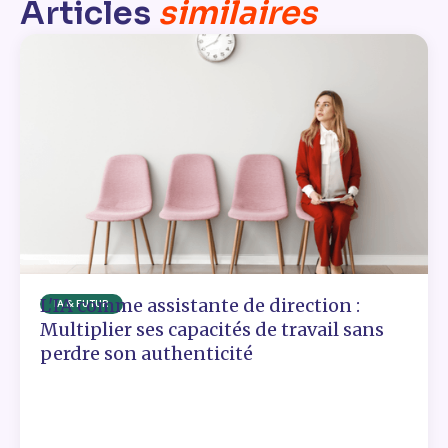
Articles
similaires
L'IA comme assistante de direction :
IA & FUTUR
Multiplier ses capacités de travail sans
perdre son authenticité