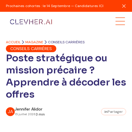
Prochaines cohortes : le 14 Septembre — Candidatures ICI
ACCUEIL
MAGAZINE
CONSEILS CARRIÈRES
CONSEILS CARRIÈRES
Poste stratégique ou
mission précaire ?
Apprendre à décoder les
offres
Jennifer Alidor
JA
in
Partager
15 juillet 2026
3 min