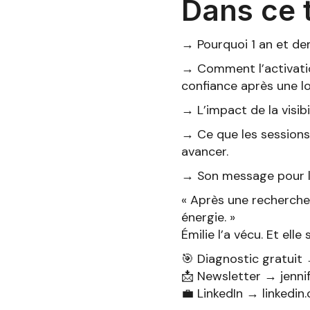
Dans ce 
→ Pourquoi 1 an et dem
→ Comment l’activati
confiance après une l
→ L’impact de la visibi
→ Ce que les sessions 
avancer.
→ Son message pour le
« Après une recherche
énergie. »
Émilie l’a vécu. Et ell
🎯 Diagnostic gratuit
📩 Newsletter → jenni
💼 LinkedIn → linkedin.