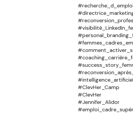
#recherche_d_emplo
#directrice_marketin
#reconversion_profe
#visibilité_LinkedIn_
#personal_branding
#femmes_cadres_emp
#comment_activer_so
#coaching_carrière_
#success_story_fem
#reconversion_après
#intelligence_artificie
#ClevHer_Camp
#ClevHer
#Jennifer_Alidor
#emploi_cadre_supéri