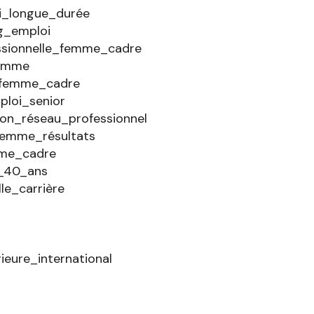
i_longue_durée
g_emploi
ssionnelle_femme_cadre
femme
_femme_cadre
loi_senior
n_réseau_professionnel
femme_résultats
me_cadre
_40_ans
lle_carrière
eure_international