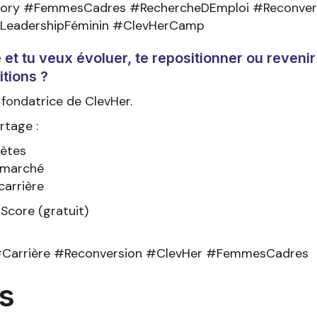
tory #FemmesCadres #RechercheDEmploi #Reconver
#LeadershipFéminin #ClevHerCamp
t tu veux évoluer, te repositionner ou revenir
itions ?
, fondatrice de ClevHer.
rtage :
rètes
 marché
carrière
Score (gratuit)
#Carrière #Reconversion #ClevHer #FemmesCadres
s