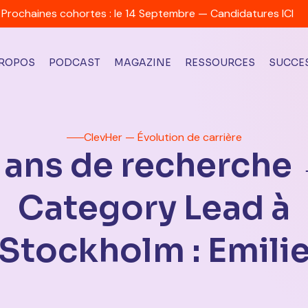
Prochaines cohortes : le 14 Septembre — Candidatures ICI
PROPOS
PODCAST
MAGAZINE
RESSOURCES
SUCCES
ClevHer — Évolution de carrière
 ans de recherche
Category Lead à
Stockholm : Emili