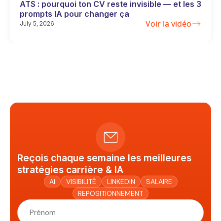
ATS : pourquoi ton CV reste invisible — et les 3
prompts IA pour changer ça
Voir la vidéo
July 5, 2026
Reçois chaque semaine les meilleures
stratégies carrière & IA
AI
VISIBILITÉ
LINKEDIN
SALAIRE
REPOSITIONNEMENT