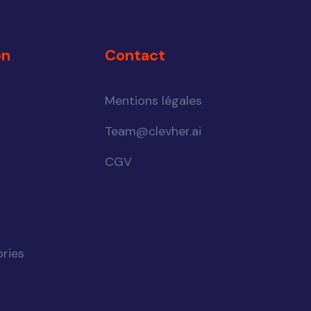
on
Contact
Mentions légales
Team@clevher.ai
CGV
ries