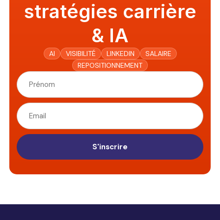
stratégies carrière
& IA
AI
VISIBILITÉ
LINKEDIN
SALAIRE
REPOSITIONNEMENT
S'inscrire