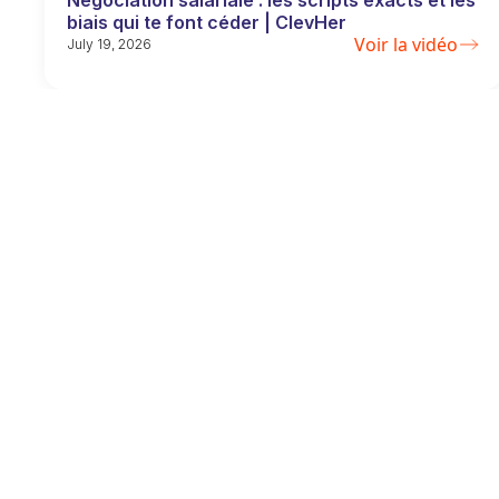
Négociation salariale : les scripts exacts et les
biais qui te font céder | ClevHer
Voir la vidéo
July 19, 2026