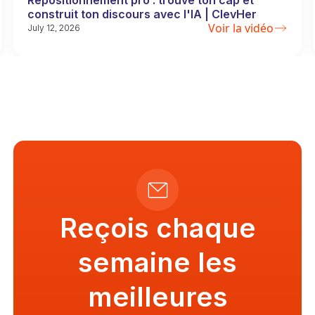
Repositionnement pro : trouve ton cap et
construit ton discours avec l'IA | ClevHer
Voir la vidéo
July 12, 2026
Reçois chaque
semaine les
meilleures