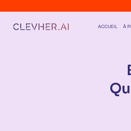
ACCUEIL
À 
Qu