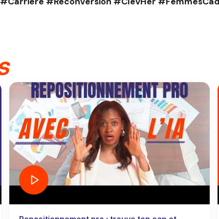
 #Carrière #Reconversion #ClevHer #FemmesCad
s