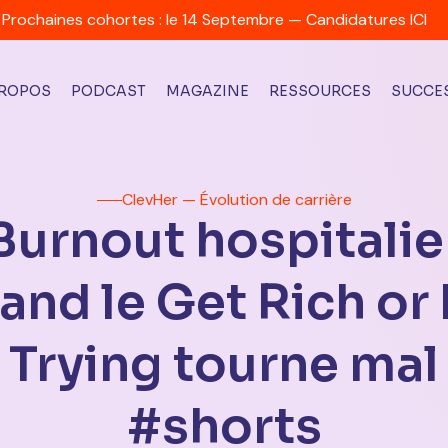
Prochaines cohortes : le 14 Septembre — Candidatures ICI
PROPOS
PODCAST
MAGAZINE
RESSOURCES
SUCCES
ClevHer — Évolution de carrière
Burnout hospitalie
and le Get Rich or 
Trying tourne mal
#shorts