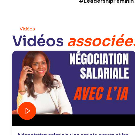
#LeadershipFéminin
Vidéos
Vidéos
associée