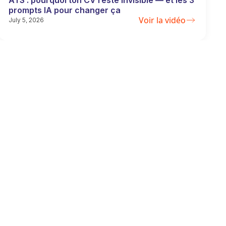
ATS : pourquoi ton CV reste invisible — et les 3
prompts IA pour changer ça
Voir la vidéo
July 5, 2026