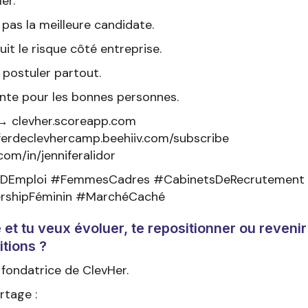
er.
pas la meilleure candidate.
duit le risque côté entreprise.
 postuler partout.
ente pour les bonnes personnes.
 → clevher.scoreapp.com
ferdeclevhercamp.beehiiv.com/subscribe
com/in/jenniferalidor
DEmploi #FemmesCadres #CabinetsDeRecrutement #Vi
ershipFéminin #MarchéCaché
t tu veux évoluer, te repositionner ou revenir
itions ?
, fondatrice de ClevHer.
rtage :