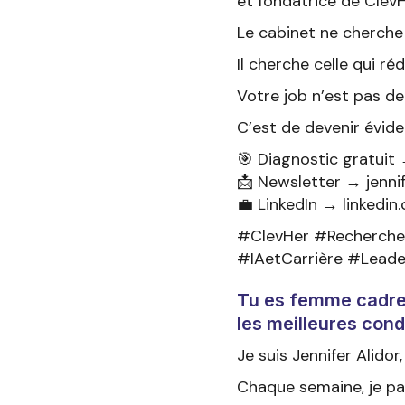
et fondatrice de ClevH
Le cabinet ne cherche 
Il cherche celle qui ré
Votre job n’est pas de
C’est de devenir évid
🎯 Diagnostic gratuit
📩 Newsletter → jenni
💼 LinkedIn → linkedin.
#ClevHer #Recherche
#IAetCarrière #Lead
Tu es femme cadre e
les meilleures cond
Je suis Jennifer Alidor
Chaque semaine, je pa