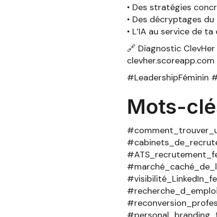
• Des stratégies conc
• Des décryptages du
• L’IA au service de ta 
🔗 Diagnostic ClevHer 
clevher.scoreapp.com
#LeadershipFéminin 
Mots-clé
#comment_trouver_u
#cabinets_de_recrut
#ATS_recrutement_
#marché_caché_de_l
#visibilité_LinkedIn_
#recherche_d_emploi
#reconversion_profe
#personal_branding