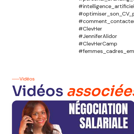
#intelligence_artificie
#optimiser_son_CV_p
#comment_contacter
#ClevHer
#JenniferAlidor
#ClevHerCamp
#femmes_cadres_emp
Vidéos
Vidéos
associée