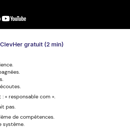
 ClevHer gratuit (2 min)
ience.
agnées.
s.
écoutes.
t : « responsable com ».
it pas.
oblème de compétences.
e système.