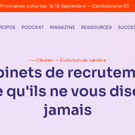
Prochaines cohortes : le 14 Septembre — Candidatures ICI
PROPOS
PODCAST
MAGAZINE
RESSOURCES
SUCCES
ClevHer — Évolution de carrière
inets de recrute
e qu'ils ne vous di
jamais