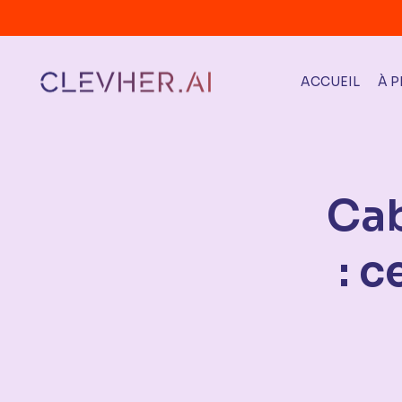
ACCUEIL
À 
Cab
: c