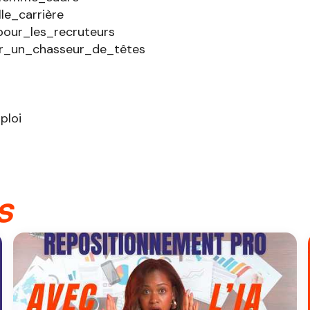
lle_carrière
our_les_recruteurs
_un_chasseur_de_têtes
loi
s