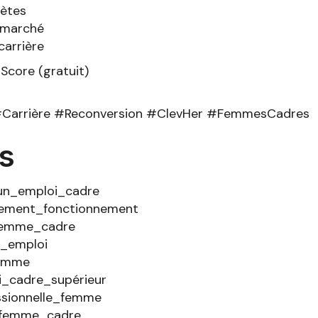
rètes
 marché
carrière
Score (gratuit)
#Carrière #Reconversion #ClevHer #FemmesCadres
s
n_emploi_cadre
ement_fonctionnement
femme_cadre
_emploi
femme
_cadre_supérieur
ssionnelle_femme
_femme_cadre