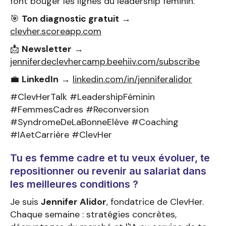
font bouger les lignes du leadership féminin.
🎯
Ton diagnostic gratuit
→
clevher.scoreapp.com
📩
Newsletter
→
jenniferdeclevhercamp.beehiiv.com/subscribe
💼
LinkedIn
→
linkedin.com/in/jenniferalidor
#ClevHerTalk #LeadershipFéminin
#FemmesCadres #Reconversion
#SyndromeDeLaBonneElève #Coaching
#IAetCarrière #ClevHer
Tu es femme cadre et tu veux évoluer, te
repositionner ou revenir au salariat dans
les meilleures conditions ?
Je suis
Jennifer Alidor
, fondatrice de ClevHer.
Chaque semaine : stratégies concrètes,