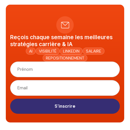
Reçois chaque semaine les meilleures
stratégies carrière & IA
AI
VISIBILITÉ
LINKEDIN
SALAIRE
REPOSITIONNEMENT
S'inscrire