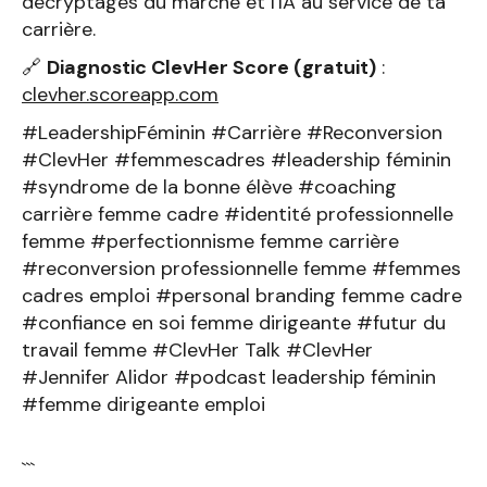
décryptages du marché et l'IA au service de ta
carrière.
🔗
Diagnostic ClevHer Score (gratuit)
:
clevher.scoreapp.com
#LeadershipFéminin #Carrière #Reconversion
#ClevHer #femmescadres #leadership féminin
#syndrome de la bonne élève #coaching
carrière femme cadre #identité professionnelle
femme #perfectionnisme femme carrière
#reconversion professionnelle femme #femmes
cadres emploi #personal branding femme cadre
#confiance en soi femme dirigeante #futur du
travail femme #ClevHer Talk #ClevHer
#Jennifer Alidor #podcast leadership féminin
#femme dirigeante emploi
```