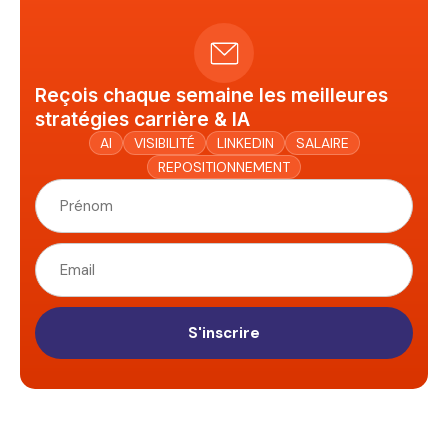
Reçois chaque semaine les meilleures
stratégies carrière & IA
AI
VISIBILITÉ
LINKEDIN
SALAIRE
REPOSITIONNEMENT
S'inscrire