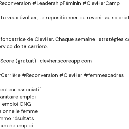
#Reconversion #LeadershipFéminin #ClevHerCamp
u veux évoluer, te repositionner ou revenir au salaria
r, fondatrice de ClevHer. Chaque semaine : stratégies
rvice de ta carrière.
Score (gratuit) : clevher.scoreapp.com
#Carrière #Reconversion #ClevHer #femmescadres
ecteur associatif
nitaire emploi
n emploi ONG
sionnelle femme
emme résultats
herche emploi