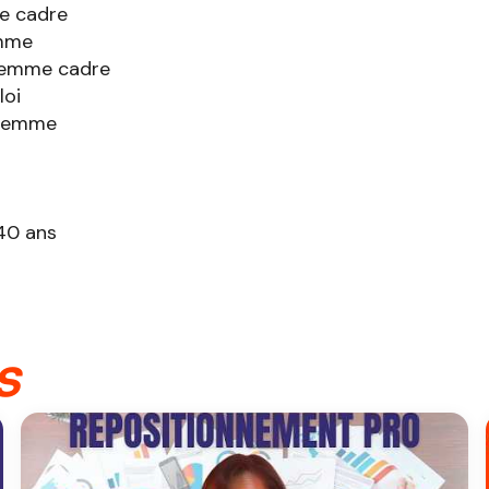
e cadre
emme
femme cadre
oi
 femme
40 ans
s