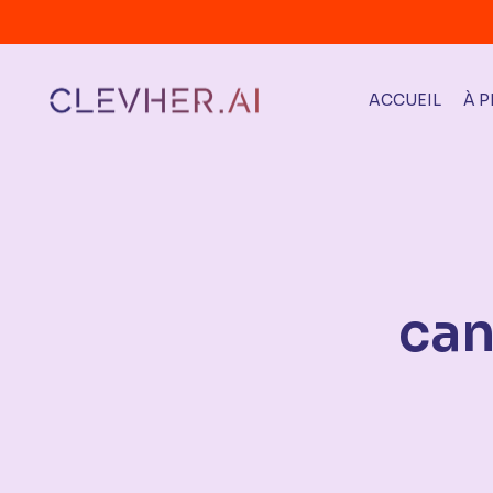
ACCUEIL
À 
can