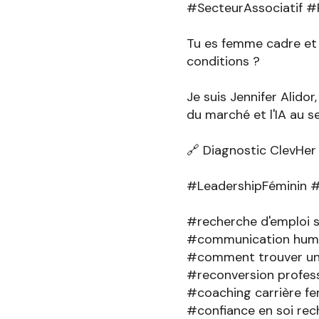
#SecteurAssociatif 
Tu es femme cadre et t
conditions ?
Je suis Jennifer Alido
du marché et l'IA au se
🔗 Diagnostic ClevHer 
#LeadershipFéminin 
#recherche d'emploi s
#communication huma
#comment trouver u
#reconversion profes
#coaching carrière f
#confiance en soi rec