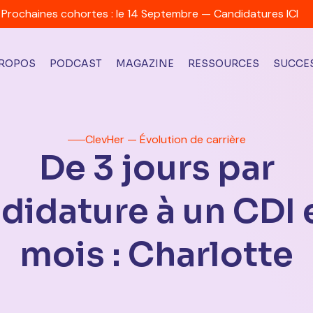
Prochaines cohortes : le 14 Septembre — Candidatures ICI
PROPOS
PODCAST
MAGAZINE
RESSOURCES
SUCCES
ClevHer — Évolution de carrière
De 3 jours par
didature à un CDI 
mois : Charlotte