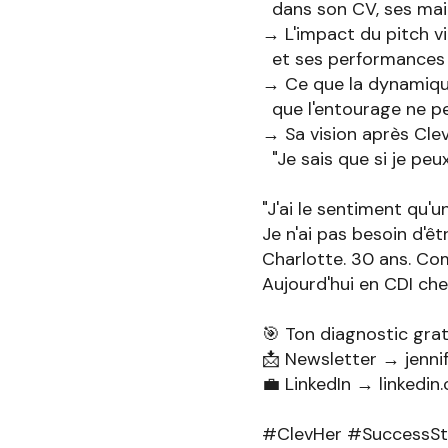
dans son CV, ses mails
→ L'impact du pitch v
et ses performances 
→ Ce que la dynamiqu
que l'entourage ne p
→ Sa vision après Clev
"Je sais que si je peux,
"J'ai le sentiment qu'
Je n'ai pas besoin d'ê
Charlotte. 30 ans. Co
Aujourd'hui en CDI ch
🎯 Ton diagnostic gra
📩 Newsletter → jenni
💼 LinkedIn → linkedin.
#ClevHer #SuccessS