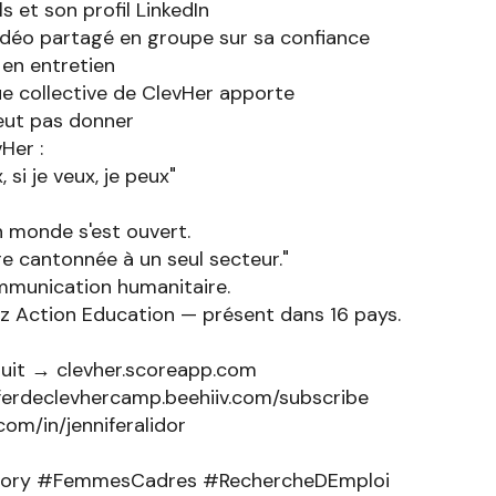
 et son profil LinkedIn
idéo partagé en groupe sur sa confiance
en entretien
e collective de ClevHer apporte
eut pas donner
Her :
 si je veux, je peux"
un monde s'est ouvert.
tre cantonnée à un seul secteur."
mmunication humanitaire.
ez Action Education — présent dans 16 pays.
tuit → clevher.scoreapp.com
ferdeclevhercamp.beehiiv.com/subscribe
com/in/jenniferalidor
tory #FemmesCadres #RechercheDEmploi