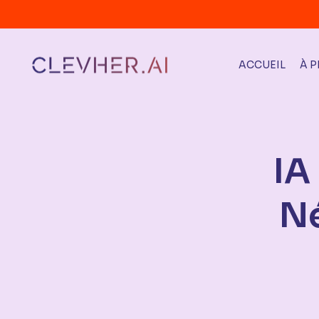
ACCUEIL
À 
IA
Né