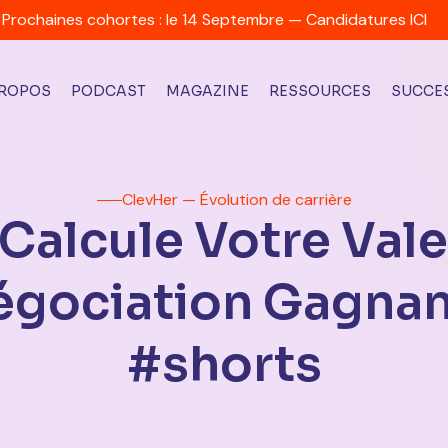
Prochaines cohortes : le 14 Septembre — Candidatures ICI
PROPOS
PODCAST
MAGAZINE
RESSOURCES
SUCCES
ClevHer — Évolution de carrière
 Calcule Votre Vale
gociation Gagna
#shorts