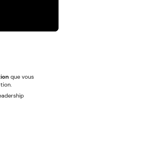
tion
que vous
tion.
eadership