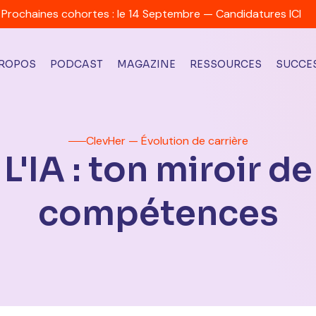
Prochaines cohortes : le 14 Septembre — Candidatures ICI
PROPOS
PODCAST
MAGAZINE
RESSOURCES
SUCCES
ClevHer — Évolution de carrière
L'IA : ton miroir de
compétences