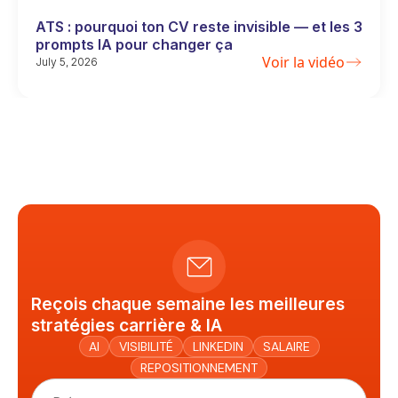
ATS : pourquoi ton CV reste invisible — et les 3
prompts IA pour changer ça
Voir la vidéo
July 5, 2026
Reçois chaque semaine les meilleures
stratégies carrière & IA
AI
VISIBILITÉ
LINKEDIN
SALAIRE
REPOSITIONNEMENT