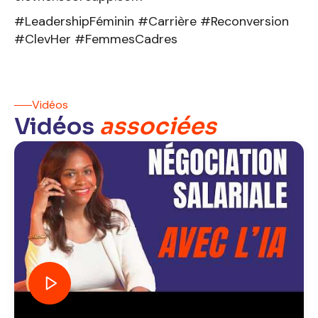
#LeadershipFéminin #Carrière #Reconversion
#ClevHer #FemmesCadres
Vidéos
Vidéos
associées