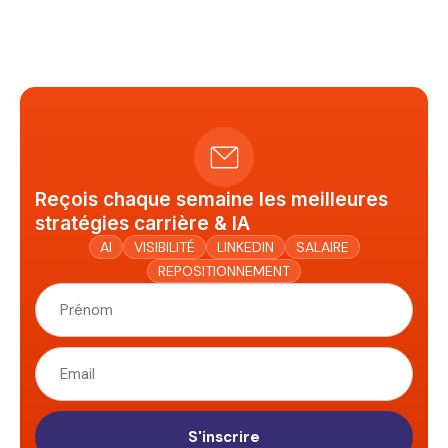
Reçois chaque semaine les meilleures
stratégies carrière & IA
AI
VISIBILITÉ
LINKEDIN
SALAIRE
REPOSITIONNEMENT
S'inscrire