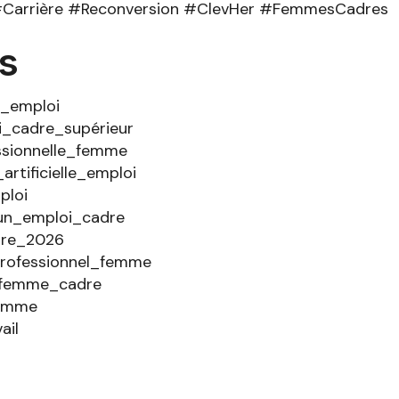
#Carrière #Reconversion #ClevHer #FemmesCadres
s
_emploi
_cadre_supérieur
ssionnelle_femme
artificielle_emploi
loi
n_emploi_cadre
re_2026
rofessionnel_femme
_femme_cadre
femme
ail