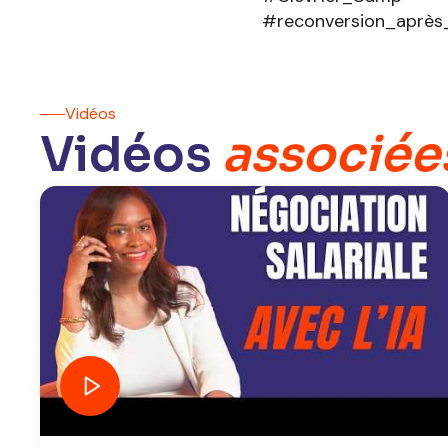
#reconversion_après
Vidéos
Vidéos
associée