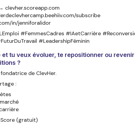
 → clevher.scoreapp.com
ferdeclevhercamp.beehiiv.com/subscribe
com/in/jenniforalidor
Emploi #FemmesCadres #IAetCarrière #Reconversi
uturDuTravail #LeadershipFéminin
t tu veux évoluer, te repositionner ou revenir
itions ?
, fondatrice de ClevHer.
rtage :
rètes
 marché
carrière
Score (gratuit)