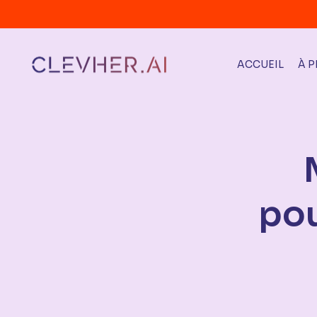
ACCUEIL
À 
pou