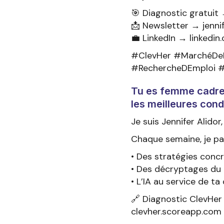
🎯 Diagnostic gratuit
📩 Newsletter → jenni
💼 LinkedIn → linkedin.
#ClevHer #MarchéDeL
#RechercheDEmploi #F
Tu es femme cadre e
les meilleures cond
Je suis Jennifer Alidor
Chaque semaine, je pa
• Des stratégies conc
• Des décryptages du
• L’IA au service de ta 
🔗 Diagnostic ClevHer 
clevher.scoreapp.com