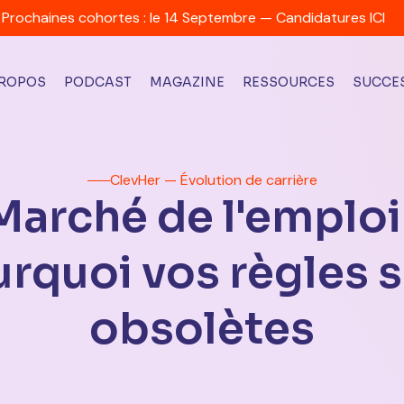
Prochaines cohortes : le 14 Septembre — Candidatures ICI
PROPOS
PODCAST
MAGAZINE
RESSOURCES
SUCCES
ClevHer — Évolution de carrière
Marché de l'emploi 
rquoi vos règles 
obsolètes