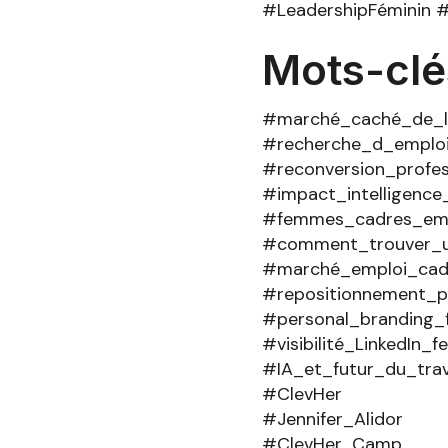
#LeadershipFéminin 
Mots-clé
#marché_caché_de_l
#recherche_d_emploi
#reconversion_profe
#impact_intelligence_
#femmes_cadres_emp
#comment_trouver_u
#marché_emploi_cad
#repositionnement_p
#personal_branding
#visibilité_LinkedIn_
#IA_et_futur_du_trav
#ClevHer
#Jennifer_Alidor
#ClevHer_Camp