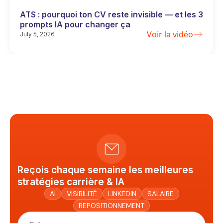
ATS : pourquoi ton CV reste invisible — et les 3
prompts IA pour changer ça
Voir la vidéo
July 5, 2026
Reçois chaque semaine les meilleures
stratégies carrière & IA
AI
VISIBILITÉ
LINKEDIN
SALAIRE
REPOSITIONNEMENT