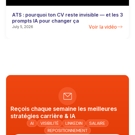
ATS : pourquoi ton CV reste invisible — et les 3
prompts IA pour changer ça
Voir la vidéo
July 5, 2026
Reçois chaque semaine les meilleures
stratégies carrière & IA
AI
VISIBILITÉ
LINKEDIN
SALAIRE
REPOSITIONNEMENT